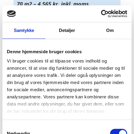
70 m2 – 4.565 kr. inkl. moms.
(Servicefradrag, 3.640 kr.)
Fra 1. januar 2025, kan du fratrække 52
Samtykke
Detaljer
Om
kr. per m2 renset terrasse på
forskudsopgørelsen.
Denne hjemmeside bruger cookies
Fliser renses kun i forbindelse med
Vi bruger cookies til at tilpasse vores indhold og
rensning af træterrasse.
annoncer, til at vise dig funktioner til sociale medier og til
at analysere vores trafik. Vi deler også oplysninger om
din brug af vores hjemmeside med vores partnere inden
for sociale medier, annonceringspartnere og
BESTIL ET GRATIS TILBUD
analysepartnere. Vores partnere kan kombinere disse
data med andre oplysninger, du har givet dem, eller som
de har indsamlet fra din brug af deres tjenester.
Samtykkevalg
Tak for dit store arbejde med at
Nødvendig