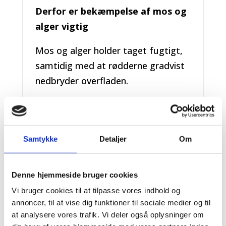
Derfor er bekæmpelse af mos og
alger vigtig
Mos og alger holder taget fugtigt,
samtidig med at rødderne gradvist
nedbryder overfladen.
Fugt og sprækker øger risikoen for
mikroskopiske frostsprængninger,
som på sigt kan medføre
Samtykke
Detaljer
Om
gennemtæring.
Totter af mos kan stoppe
Denne hjemmeside bruger cookies
tagrender og nedløb, så kraftige
Vi bruger cookies til at tilpasse vores indhold og
annoncer, til at vise dig funktioner til sociale medier og til
regnskyl kan medføre fugtskader på
at analysere vores trafik. Vi deler også oplysninger om
udhæng og facader.