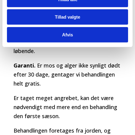
Vi behandler jeres tag med en
miljøgodkendt algefjerner, som effektivt
Tillad valgte
dræber mos og alger. Dødt mos og alger
vil efterfølgende gradvist regne væk.
Afvis
Vissen mos kan med fordel fjernes
løbende.
Garanti.
Er mos og alger ikke synligt dødt
efter 30 dage, gentager vi behandlingen
helt gratis.
Er taget meget angrebet, kan det være
nødvendigt med mere end en behandling
den første sæson.
Behandlingen foretages fra jorden, og