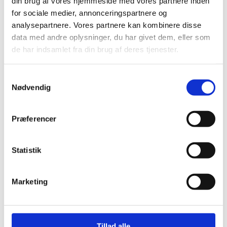
din brug af vores hjemmeside med vores partnere inden
for sociale medier, annonceringspartnere og
Læs om bekæmpelse af mos og
analysepartnere. Vores partnere kan kombinere disse
data med andre oplysninger, du har givet dem, eller som
alger på taget »
de har indsamlet fra din brug af deres tjenester.
Samtykkevalg
Nødvendig
Præferencer
Statistik
Marketing
Miljøgodkendt algehandling
Tillad alle