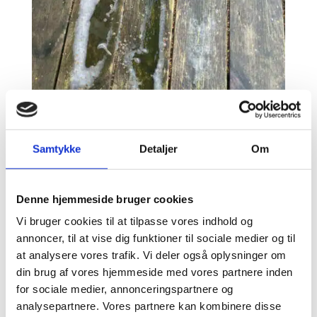
Samtykke
Detaljer
Om
Overflader og Alger
Forekomster af grønne og sorte alger,
Denne hjemmeside bruger cookies
mos, svamp eller andre krittiske
Vi bruger cookies til at tilpasse vores indhold og
begroninger. Opfugtning pga. snavs,
annoncer, til at vise dig funktioner til sociale medier og til
skygge eller bevoksning.
at analysere vores trafik. Vi deler også oplysninger om
din brug af vores hjemmeside med vores partnere inden
for sociale medier, annonceringspartnere og
analysepartnere. Vores partnere kan kombinere disse