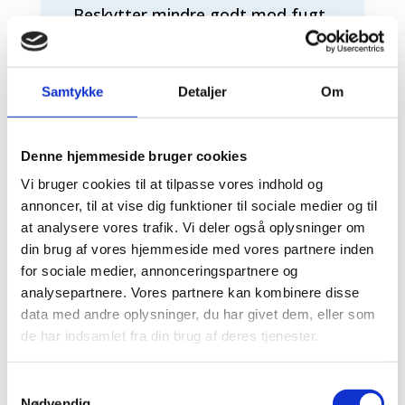
Beskytter mindre godt mod fugt
Beskytter på overfladen
Samtykke
Detaljer
Om
Kortere holdbarhed
Høj literpris
Denne hjemmeside bruger cookies
Vi bruger cookies til at tilpasse vores indhold og
Skal genbehandles hvert 1-2 år
annoncer, til at vise dig funktioner til sociale medier og til
at analysere vores trafik. Vi deler også oplysninger om
Varm farvetone
din brug af vores hjemmeside med vores partnere inden
for sociale medier, annonceringspartnere og
Kan tones
analysepartnere. Vores partnere kan kombinere disse
data med andre oplysninger, du har givet dem, eller som
Besværligt at påføre
de har indsamlet fra din brug af deres tjenester.
Dyrt at få påført
Samtykkevalg
Nødvendig