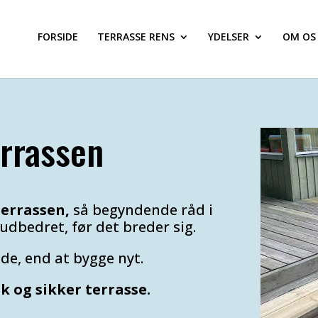
FORSIDE
TERRASSE RENS
YDELSER
OM OS
errassen
errassen,
så begyndende råd i
udbedret, før det breder sig.
lde, end at bygge nyt.
k og sikker terrasse.