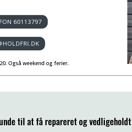
FON 60113797
@HOLDFRI.DK
 20. Også weekend og ferier.
unde til at få repareret og vedligeholdt