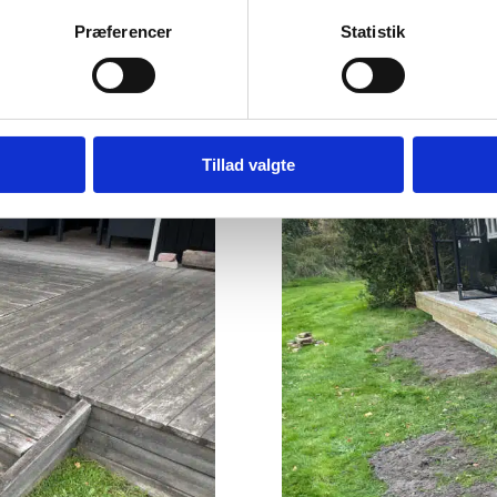
Præferencer
Statistik
 nybygget terrasse, er der god økonomi i at vedligeho
e flotte igen, så udskiftning kan helt undgås.
Tillad valgte