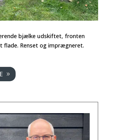
ærende bjælke udskiftet, fronten
et flade. Renset og imprægneret.
E