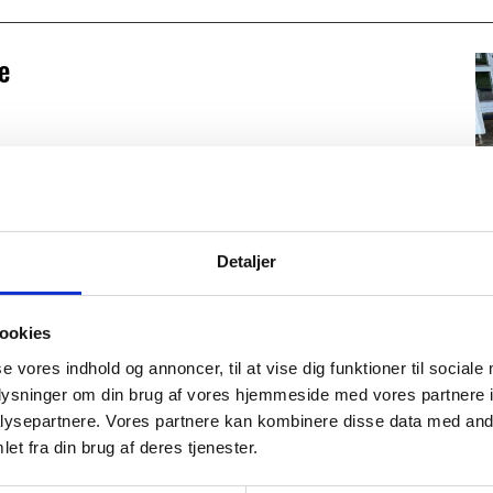
se
errassen
Detaljer
mæssig rens og beskyttelse
ookies
se vores indhold og annoncer, til at vise dig funktioner til sociale
terrasse
oplysninger om din brug af vores hjemmeside med vores partnere i
ysepartnere. Vores partnere kan kombinere disse data med andr
et fra din brug af deres tjenester.