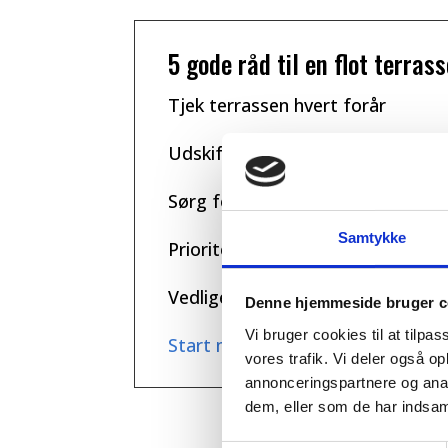
5 gode råd til en flot terras
Tjek terrassen hvert forår
Udskift angrebne områder
Sørg for god ventilation under t
Samtykke
Prioriter en årlig algebehandling
Vedligehold terrassen med regel
Denne hjemmeside bruger c
Vi bruger cookies til at tilpas
Start med et gratis tjek af jeres 
vores trafik. Vi deler også 
annonceringspartnere og anal
dem, eller som de har indsaml