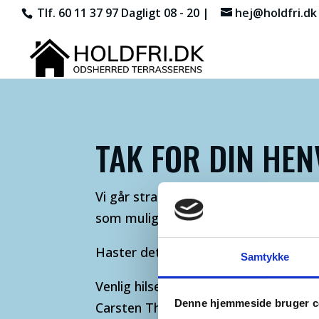
Tlf. 60 11 37 97
Dagligt 08 - 20 |
hej@holdfri.dk
TAK FOR DIN HE
Vi går straks i gang med at lave et ti
som muligt.
Haster det, er du altid velkommen til a
Samtykke
Venlig hilsen
Denne hjemmeside bruger c
Carsten Thybo