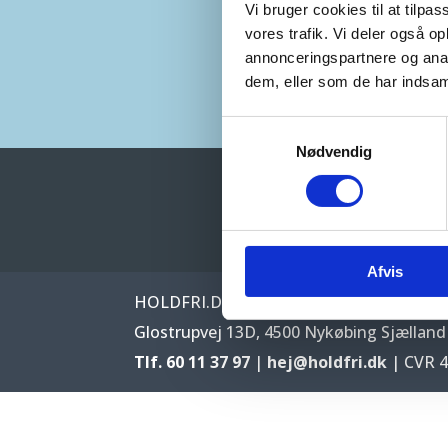
Vi bruger cookies til at tilpas
vores trafik. Vi deler også 
annonceringspartnere og anal
dem, eller som de har indsaml
Samtykkevalg
Nødvendig
Afvis
HOLDFRI.DK | ODSHERRED TERRASSER
Glostrupvej 13D, 4500 Nykøbing Sjælland
Tlf. 60 11 37 97
|
hej@holdfri.dk
| CVR 